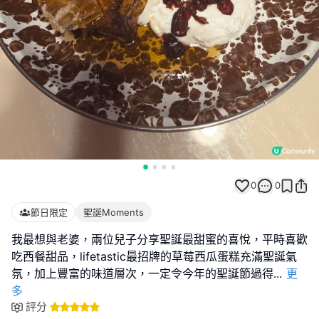
0
0
節日限定
聖誕Moments
我最想與老婆，兩位兒子分享聖誕最甜蜜的喜悅，平時喜歡
吃西餐甜品，lifetastic最招牌的草莓西瓜蛋糕充滿聖誕氣
氛，加上豐富的味道層次，一定令今年的聖誕節過得
...
更
多
評分