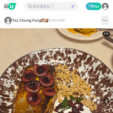
下載App
Tsz Chung Fung
2025/12/08
1
/
4
Next