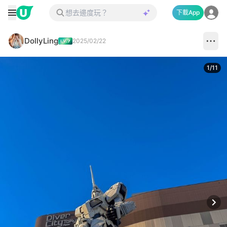
下載App
DollyLing
2025/02/22
1
/
11
Next