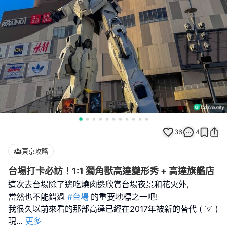
36
4
東京攻略
台場打卡必訪！1:1 獨角獸高達變形秀 + 高達旗艦店
這次去台場除了邊吃燒肉邊欣賞台場夜景和花火外,
當然也不能錯過
#台場
的重要地標之一吧!
我很久以前來看的那部高達已經在2017年被新的替代 ( ˙▿˙ )
現
...
更多