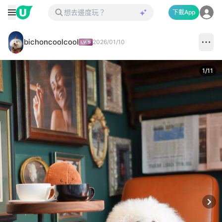
下載App
bichoncoolcool
2026/01/10
1
/
11
Next