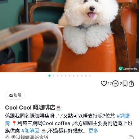
17
2
咖啡
Cool Cool 嘅咖啡店☕️
係跟我同名嘅咖啡店呀 .ᐟ.ᐟ又點可以唔支持呢?位於
#銅鑼
灣
📍利苑三期嘅Cool coffee ,地方細細主要為附近嘅上班
族供應
#咖啡因
☕️,不過都有好幾款
...
更多
香港銅鑼灣新會道