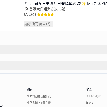
Funland冬日樂園》已登陸奧海城!✨ MuiGs梗
香港大角咀海庭道18號
評分
顯示所有留言(
2
)...
關於
探索
社群最強使用指南
U Lifestyle
社群創作有價企劃
Travel
程式