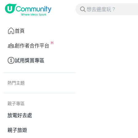
首頁
創作者合作平台
試用獎賞專區
熱門主題
親子專區
放電好去處
親子旅遊