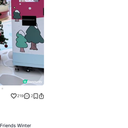
Next slide
219
2
iends Winter