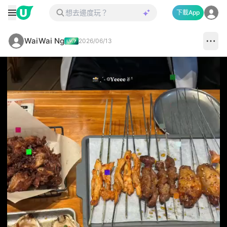
下載App
WaiWai Ng
2026/06/13