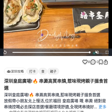
Loaded
:
Replay
Unmute
Full
100.00%
8
0
深圳攻略
打卡
食
親子
深圳皇庭廣場!🔥 串澱高質串燒,惹味現烤親子搵食首
選
深圳皇庭廣場!🔥 串澱高質串燒,惹味現烤親子搵食首選
放假帶小朋友北上慢活,位於福田 皇庭廣場 嘅 串澱 絕對是
串燒控嘅必去探店首選!餐廳環境舒適,全現烤串燒好
...
更多