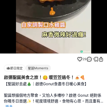
Loaded
:
Unmute
100.00%
29
1
節日限定
聖誕Moments
啟德聖誕美食之旅！😋 暖笠笠過冬！🍝🍕
【聖誕好去處🎄｜啟德Gonut食盡冬日暖心美食】
聖誕想搵個地方聚會，又怕人多嘈吵？啟德 Gonut 絕對係
你嘅冬日首選✨！呢度環境舒適，食物有心思，而且重有
...
更多