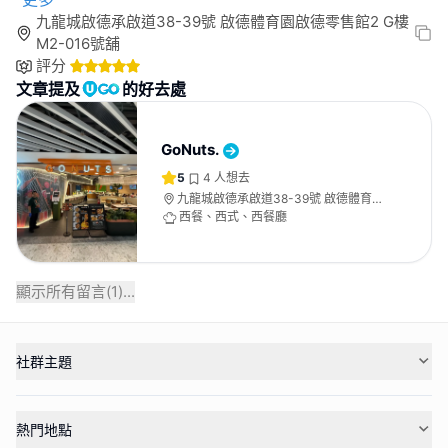
九龍城啟德承啟道38-39號 啟德體育園啟德零售館2 G樓
M2-016號舖
評分
文章提及
的好去處
GoNuts.
5
4
人想去
九龍城啟德承啟道38-39號 啟德體育園
啟德零售館2 G樓M2-016號舖
西餐、西式、西餐廳
顯示所有留言(
1
)...
社群主題
熱門地點