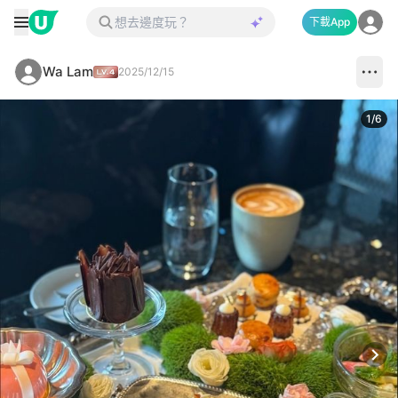
下載App
Wa Lam
2025/12/15
1
/
6
Next