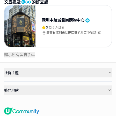
文章提及
的好去處
深圳中航城君尚購物中心
3
6
人想去
廣東省深圳市福田區華航社區中航路1號
顯示所有留言(
1
)...
社群主題
熱門地點