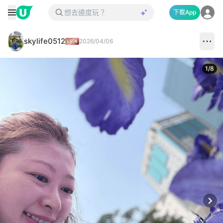
下載App
skylife0512
2026/04/06
1
/
8
Next