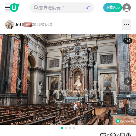
下載App
Jeff
2026/01/03
1
/
4
Next
0
0