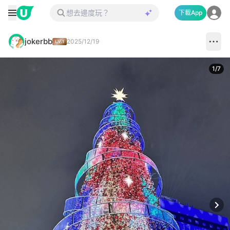
下載App
jokerbb
2025/12/19
1
/
7
Next