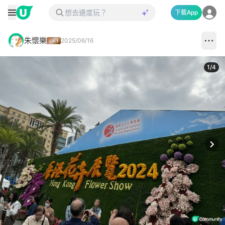
下載App
朱懷樂
2025/06/16
1
/
4
Next