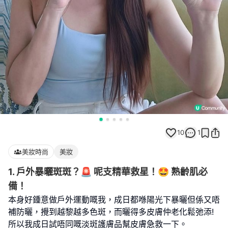
10
1
美妝時尚
美妝
1. 戶外暴曬斑斑？🚨 呢支精華救星！🤩 熟齡肌必
備！
本身好鍾意做戶外運動嘅我，成日都喺陽光下暴曬但係又唔
補防曬，攪到越黎越多色斑，而曬得多皮膚仲老化鬆弛添!
所以我成日試唔同嘅淡斑護膚品幫皮膚急救一下。