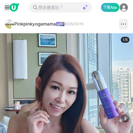
下載App
Pinkpinkyogamama
2025/10/15
1
/
5
Next