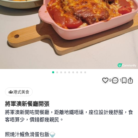
9
1
港式美食
將軍澳新餐廳開張
將軍澳新開咗間餐廳，距離地鐵唔遠，座位設計幾舒服，食
客唔算少，價錢都幾親民。
照燒汁鰻魚滑蛋包飯🍚