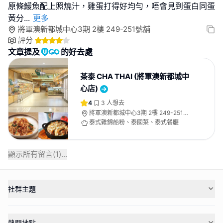
原條鰻魚配上照燒汁，雞蛋打得好均勻，唔會見到蛋白同蛋
黃分
...
更多
將軍澳新都城中心3期 2樓 249-251號舖
評分
文章提及
的好去處
茶泰 CHA THAI (將軍澳新都城中
心店)
4
3
人想去
將軍澳新都城中心3期 2樓 249-251號
舖
泰式雜錦船粉、泰國菜、泰式餐廳
顯示所有留言(
1
)...
社群主題
熱門地點