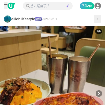
下載App
eilidh lifestyle
2025/10/01
1
/
9
Next