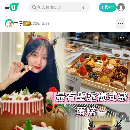
下載App
廿仔
2025/12/23
1
/
18
Next