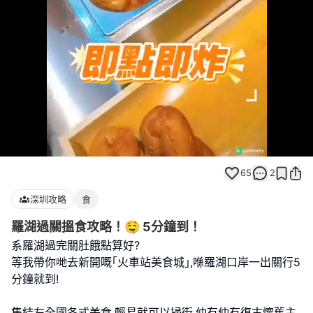
Loaded
:
Unmute
100.00%
65
2
深圳攻略
食
羅湖過關搵食攻略！🤤 5分鐘到！
系羅湖過完關肚餓點算好?
等我帶你哋去新開嘅｢火車站美食城｣,喺羅湖口岸一出關行5
分鐘就到!
集結左全國各式美食,輕易就可以掃街,仲有仲有復古懷舊主