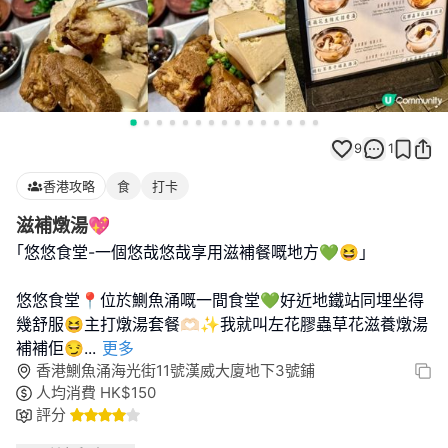
9
1
香港攻略
食
打卡
滋補燉湯💖
｢悠悠食堂-一個悠哉悠哉享用滋補餐嘅地方💚😆｣
悠悠食堂📍位於鰂魚涌嘅一間食堂💚好近地鐵站同埋坐得
幾舒服😆主打燉湯套餐🫶🏻✨我就叫左花膠蟲草花滋養燉湯
補補佢😏
...
更多
香港鰂魚涌海光街11號漢威大廈地下3號鋪
人均消費
HK$
150
評分