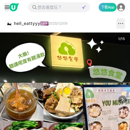
下載App
hell_eattyyy
2025/12/09
1
/
15
Next