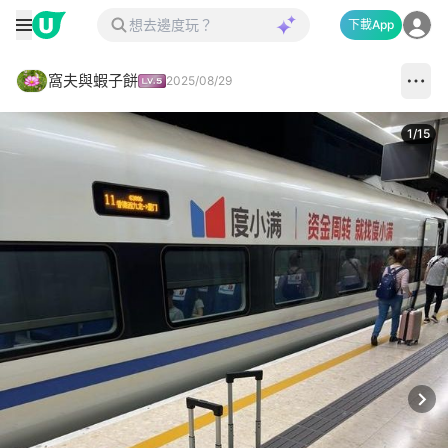
下載App
窩夫與蝦子餅
2025/08/29
1
/
15
Next