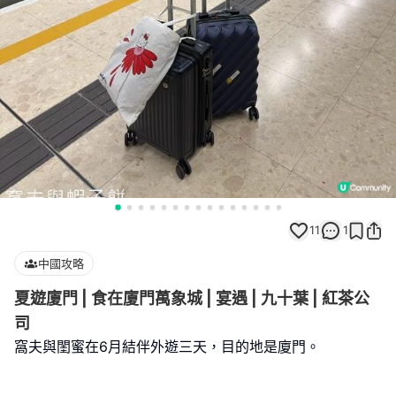
11
1
中國攻略
夏遊廈門 | 食在廈門萬象城 | 宴遇 | 九十葉 | 紅茶公
司
窩夫與閨蜜在6月結伴外遊三天，目的地是廈門。