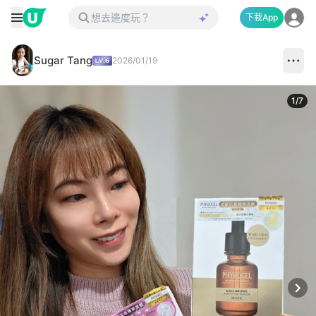
下載App
Sugar Tang
2026/01/19
1
/
7
Next