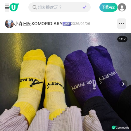
下載App
小森日記KOMORIDIARY
2026/01/06
1
/
17
Next