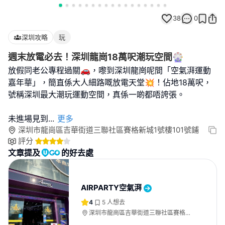
38
0
深圳攻略
玩
週末放電必去！深圳龍崗18萬呎潮玩空間🎡
放假同老公專程過關🚗，嚟到深圳龍崗呢間「空氣湃運動
嘉年華」，簡直係大人細路嘅放電天堂💥！佔地18萬呎，
號稱深圳最大潮玩運動空間，真係一啲都唔誇張。
未進場見到
...
更多
深圳市龍崗區吉華街道三聯社區賽格新城1號樓101號鋪
評分
文章提及
的好去處
AIRPARTY空氣湃
4
5
人想去
深圳市龍崗區吉華街道三聯社區賽格新
城1號樓101號鋪