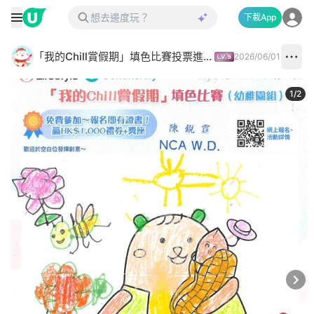
下載App
「我的Chill賞假期」填色比賽投票進行中✅
2026/06/01
1
/
2
Next