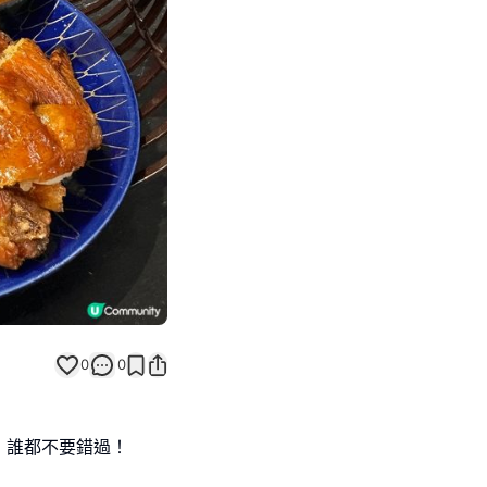
Next slide
0
0