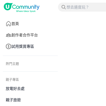
首頁
創作者合作平台
試用獎賞專區
熱門主題
親子專區
放電好去處
親子旅遊