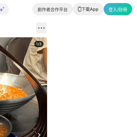
下載App
創作者合作平台
登入/註冊
1
/
3