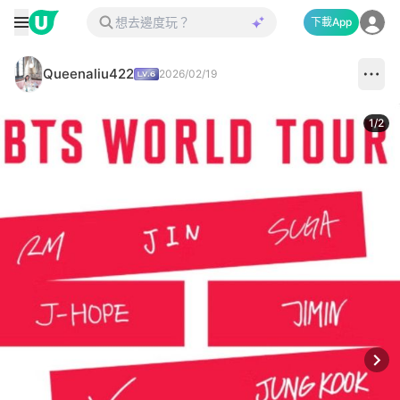
下載App
Queenaliu422
2026/02/19
1
/
2
Next