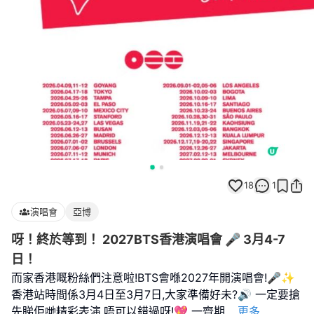
18
1
演唱會
亞博
呀！終於等到！ 2027BTS香港演唱會 🎤 3月4-7
日！
而家香港嘅粉絲們注意啦!BTS會喺2027年開演唱會!🎤✨
香港站時間係3月4日至3月7日,大家準備好未?🔊 一定要搶
先睇佢哋精彩表演,唔可以錯過呀!💖 一齊期
...
更多