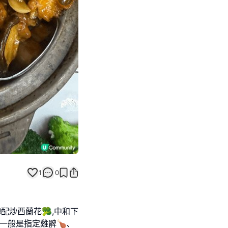
Next slide
1
0
!配炒西蘭花🥦,中和下
,一般是指定雞髀🍗､