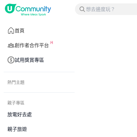
首頁
創作者合作平台
試用獎賞專區
熱門主題
親子專區
放電好去處
親子旅遊