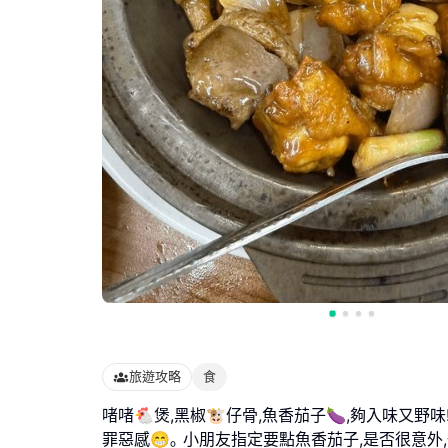
旅遊攻略
食
啫啫🐔煲,黑椒🐮仔骨,魚香茄子🍆,夠入味又野味
罪惡感😁｡ 小朋友指定要點魚香茄子,是否很意外