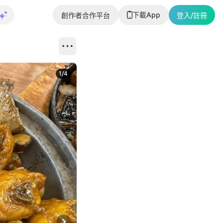
下載App
創作者合作平台
登入/註冊
1
/
4