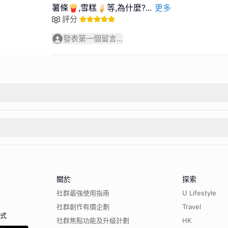
薯條🍟,雪糕🍦等,為什麼?
...
更多
評分
發表第一個留言...
關於
探索
社群最強使用指南
U Lifestyle
社群創作有價企劃
Travel
程式
社群焦點功能及升級計劃
HK