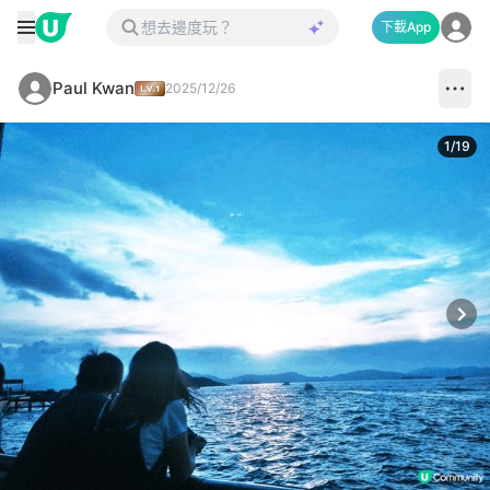
下載App
Paul Kwan
2025/12/26
1
/
19
Next