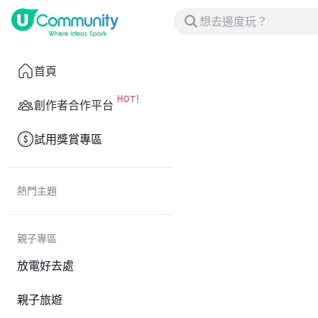
首頁
創作者合作平台
試用獎賞專區
熱門主題
親子專區
放電好去處
親子旅遊