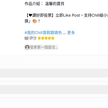
作品介紹： 溫馨的寶貝
【❤️讚好即投票】立即Like Post，支持Chil
獎」🎨！
#我的Chill賞假期填色
...
更多
評分
發表第一個留言...