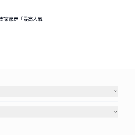
l級小畫家贏走「最高人氣