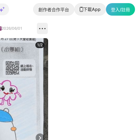
下載App
創作者合作平台
登入/註冊
2026/06/01
1
/
2
即睇更多社