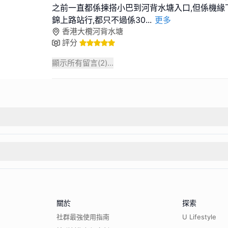
之前一直都係揀搭小巴到河背水塘入口,但係機緣
錦上路站行,都只不過係30
...
更多
香港大欖河背水塘
評分
顯示所有留言(
2
)...
關於
探索
社群最強使用指南
U Lifestyle