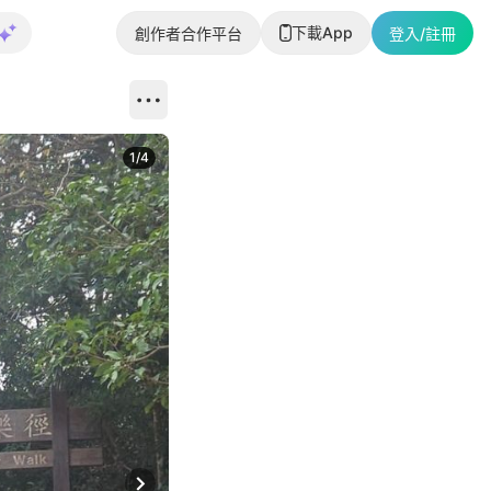
下載App
創作者合作平台
登入/註冊
1
/
4