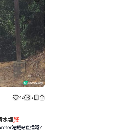
Next slide
42
2
背水塘💯
efer港鐵站直達嘅?