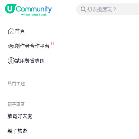
首頁
創作者合作平台
試用獎賞專區
熱門主題
親子專區
放電好去處
親子旅遊