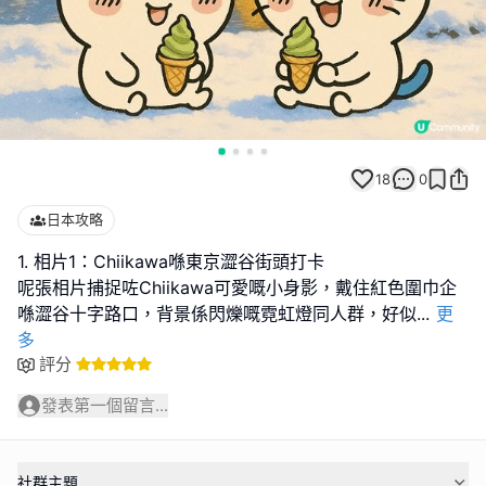
18
0
日本攻略
1. 相片1：Chiikawa喺東京澀谷街頭打卡
呢張相片捕捉咗Chiikawa可愛嘅小身影，戴住紅色圍巾企
喺澀谷十字路口，背景係閃爍嘅霓虹燈同人群，好似
...
更
多
評分
發表第一個留言...
社群主題