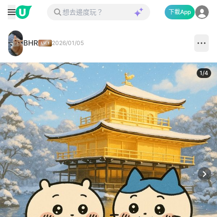
下載App
BHR
2026/01/05
1
/
4
Next