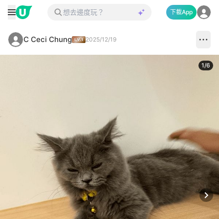
下載App
C Ceci Chung
2025/12/19
1
/
6
Next