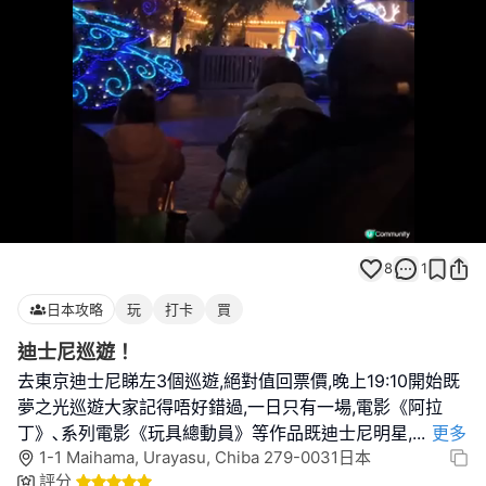
Loaded
:
Unmute
100.00%
8
1
日本攻略
玩
打卡
買
迪士尼巡遊！
去東京迪士尼睇左3個巡遊,絕對值回票價,晚上19:10開始既
夢之光巡遊大家記得唔好錯過,一日只有一場,電影《阿拉
丁》､系列電影《玩具總動員》等作品既迪士尼明星,
...
更多
1-1 Maihama, Urayasu, Chiba 279-0031日本
評分