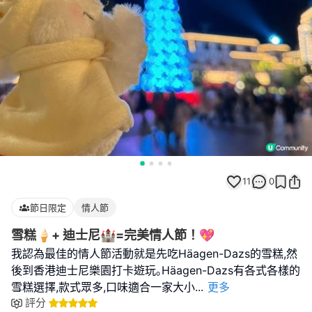
11
0
節日限定
情人節
雪糕🍦+ 迪士尼🏰=完美情人節！💖
我認為最佳的情人節活動就是先吃Häagen-Dazs的雪糕,然
後到香港迪士尼樂園打卡遊玩｡Häagen-Dazs有各式各樣的
雪糕選擇,款式眾多,口味適合一家大小
...
更多
評分