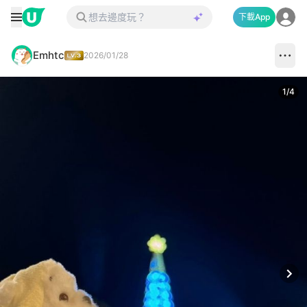
下載App
Emhtc
2026/01/28
1
/
4
Next