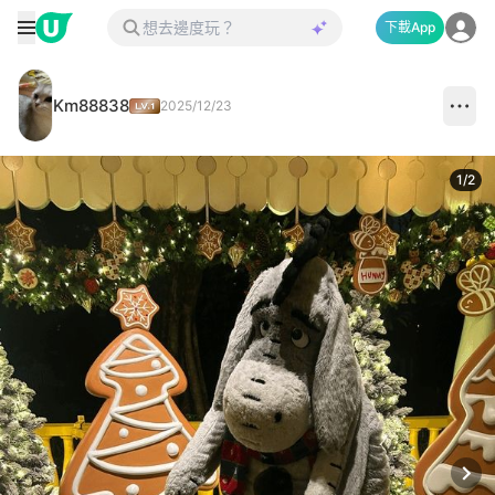
下載App
Km88838
2025/12/23
1
/
2
Next