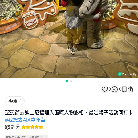
0
0
親子
#我想去AIA嘉年華
評分