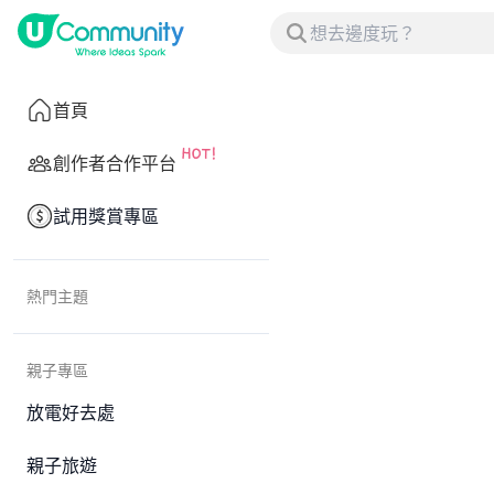
首頁
創作者合作平台
試用獎賞專區
熱門主題
親子專區
放電好去處
親子旅遊