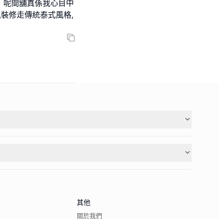
✨ 呢間舖真係我心目中
,裝修走傳統泰式風格,
其他
關於我們