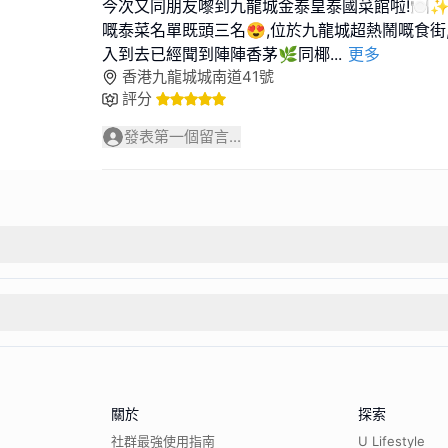
今次又同朋友嚟到九龍城金泰皇泰國菜館啦!🍽️
嘅泰菜名單既頭三名😍,位於九龍城超熱鬧嘅食街
入到去已經聞到陣陣香茅🌿同椰
...
更多
香港九龍城城南道41號
評分
發表第一個留言...
關於
探索
社群最強使用指南
U Lifestyle