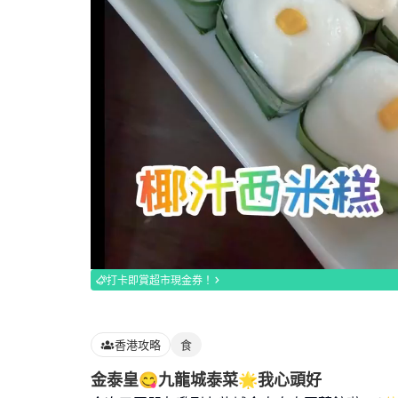
Loaded
:
100.00%
打卡即賞超市現金券！
香港攻略
食
金泰皇😋九龍城泰菜🌟我心頭好