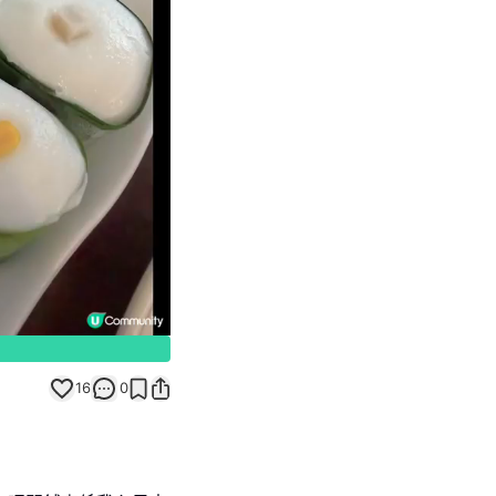
Unmute
16
0