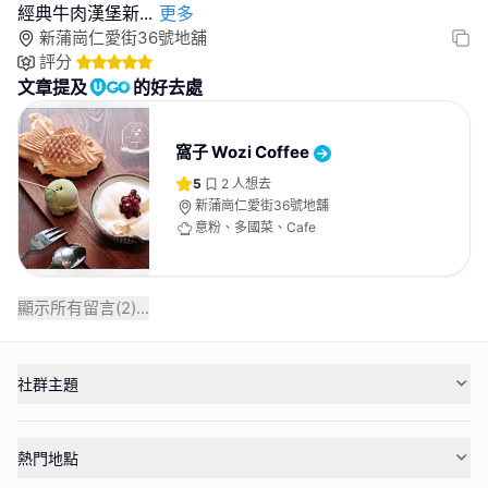
經典牛肉漢堡新
...
更多
新蒲崗仁愛街36號地舖
評分
文章提及
的好去處
窩子 Wozi Coffee
5
2
人想去
新蒲崗仁愛街36號地舖
意粉、多國菜、Cafe
顯示所有留言(
2
)...
社群主題
熱門地點