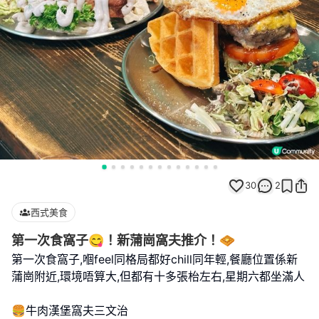
30
2
西式美食
第一次食窩子😋！新蒲崗窩夫推介！🧇
第一次食窩子,嗰feel同格局都好chill同年輕,餐廳位置係新
蒲崗附近,環境唔算大,但都有十多張枱左右,星期六都坐滿人
🍔牛肉漢堡窩夫三文治