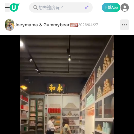
下載App
Joeymama & Gummybear
2026/04/27