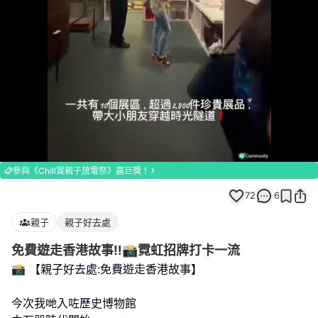
Loaded
:
Unmute
100.00%
參與《Chill賞親子放電祭》贏巨獎！
72
6
親子
親子好去處
免費遊走香港故事‼️📸霓虹招牌打卡一流
📸 【親子好去處:免費遊走香港故事】
今次我哋入咗歷史博物館