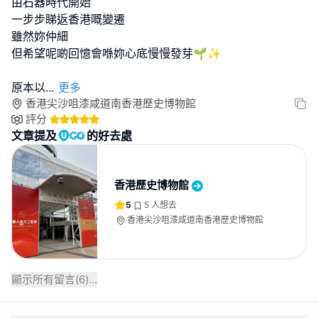
由石器時代開始
一步步睇返香港嘅變遷
雖然妳仲細
但希望呢啲回憶會喺妳心底慢慢發芽🌱✨
原本以
...
更多
香港尖沙咀漆咸道南香港歷史博物館
評分
文章提及
的好去處
香港歷史博物館
5
5
人想去
香港尖沙咀漆咸道南香港歷史博物館
顯示所有留言(
6
)...