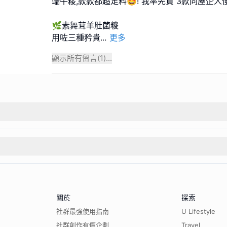
端午糭,款款都超足料🤩! 我率先買 3款同屋企人慢慢
🌿素舞茸羊肚菌糭
用咗三種矜貴
...
更多
顯示所有留言(
1
)...
關於
探索
社群最強使用指南
U Lifestyle
社群創作有價企劃
Travel