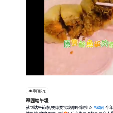
Loaded
:
100.00%
節日限定
翠園端午糭
就到端午節啦,梗係要食糭應吓節啦!☺️
#翠園
今年