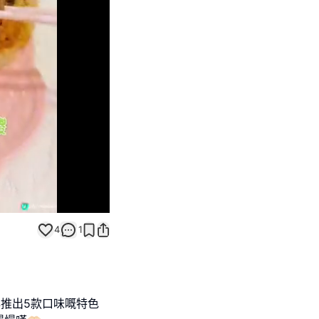
Unmute
4
1
推出5款口味嘅特色