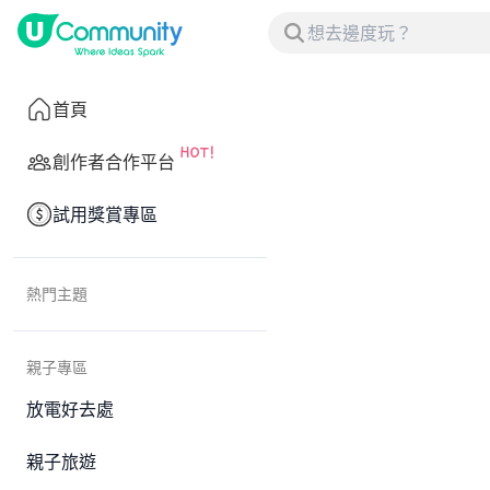
首頁
創作者合作平台
試用獎賞專區
熱門主題
親子專區
放電好去處
親子旅遊