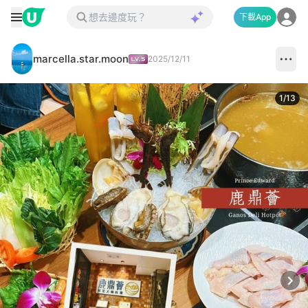
下載App
marcella.star.moon
2025/12/11
1
/
13
Next