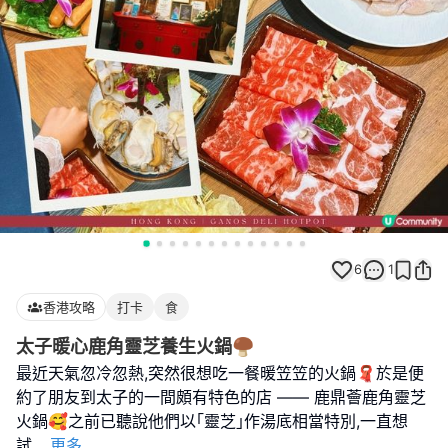
6
1
香港攻略
打卡
食
太子暖心鹿角靈芝養生火鍋🍄‍🟫
最近天氣忽冷忽熱,突然很想吃一餐暖笠笠的火鍋🧣於是便
約了朋友到太子的一間頗有特色的店 —— 鹿鼎薈鹿角靈芝
火鍋🥰之前已聽說他們以｢靈芝｣作湯底相當特別,一直想
試
...
更多