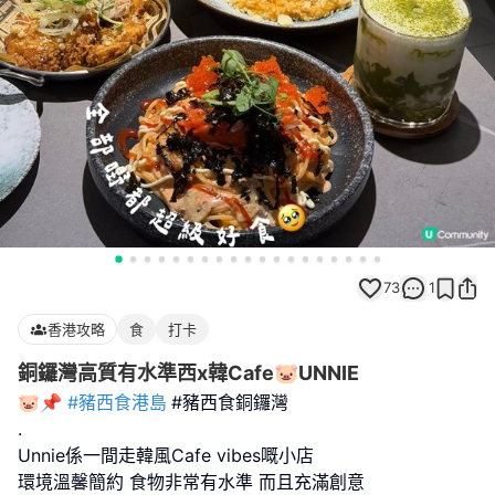
73
1
香港攻略
食
打卡
銅鑼灣高質有水準西x韓Cafe🐷UNNIE
🐷📌
#豬西食港島
#豬西食銅鑼灣
.
Unnie係一間走韓風Cafe vibes嘅小店
環境溫馨簡約 食物非常有水準 而且充滿創意