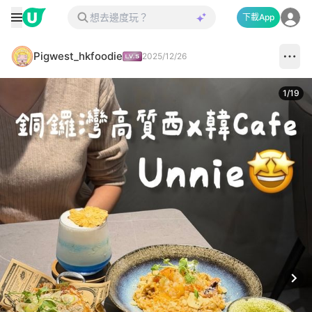
下載App
Pigwest_hkfoodie
2025/12/26
1
/
19
Next