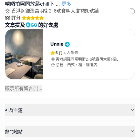
啱晒拍照同放鬆chill下
...
更多
香港銅鑼灣富明街2-6號寶明大廈1樓L號舖
評分
文章提及
的好去處
Unnie
5
4
人想去
香港銅鑼灣富明街2-6號寶明大廈1樓L
號舖
意粉、西式、樓上咖啡店
顯示所有留言(
1
)...
社群主題
熱門地點