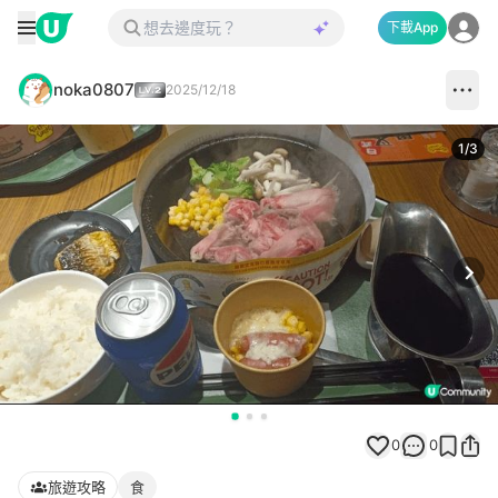
下載App
noka0807
2025/12/18
1
/
3
Next
0
0
旅遊攻略
食