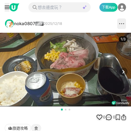
下載App
noka0807
2025/12/18
1
/
3
Next
0
0
旅遊攻略
食