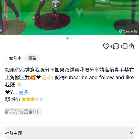
4
1
吹水
熱話
如果你都鍾意我嘅分享如果都鍾意我嘅分享請高抬貴手禁右
上角關注我🥰❤️💪🏻🙌🏻 記得subscribe and follow and like
我既 👇🏻
❤️Y
...
更多
評分
顯示所有留言(
1
)...
社群主題