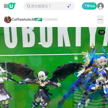
下載App
CoffeeholicM
2025/06/22
1
/
2
Next