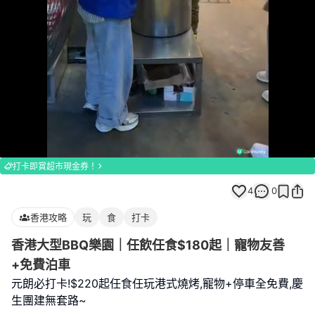
Loaded
:
Unmute
100.00%
打卡即賞超市現金券！
4
0
香港攻略
玩
食
打卡
香港大型BBQ樂園｜任飲任食$180起｜寵物友善
+免費泊車
元朗必打卡!$220起任食任玩港式燒烤,寵物+停車全免費,慶
生團建無套路~