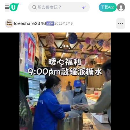
下載App
loveshare2346
2025/12/19