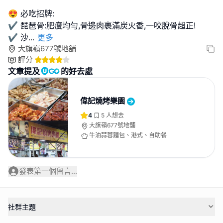
😍 必吃招牌:
✔️ 琵琶骨:肥瘦均勻,骨邊肉裹滿炭火香,一咬脫骨超正!
✔️ 沙
...
更多
大旗嶺677號地舖
評分
文章提及
的好去處
偉記燒烤樂園
4
5
人想去
大旗嶺677號地舖
牛油蒜蓉麵包、港式、自助餐
發表第一個留言...
社群主題