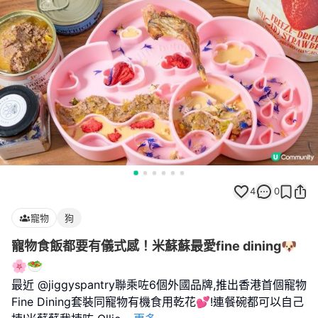
4
0
寵物
狗
寵物食飯都要有儀式感！米蘇蘇最愛fine dining🐶
🌸🥗
最近 @jiggyspantry聯乘咗6個外國品牌,推出香港首個寵物
Fine Dining套裝同寵物有機食用乾花💕!連餐碗都可以自己