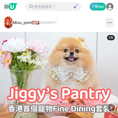
下載App
Misu_pom
2026/04/17
1
/
6
Next