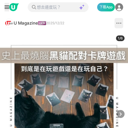
下載App
U Magazine
2025/12/22
1
/
6
Next