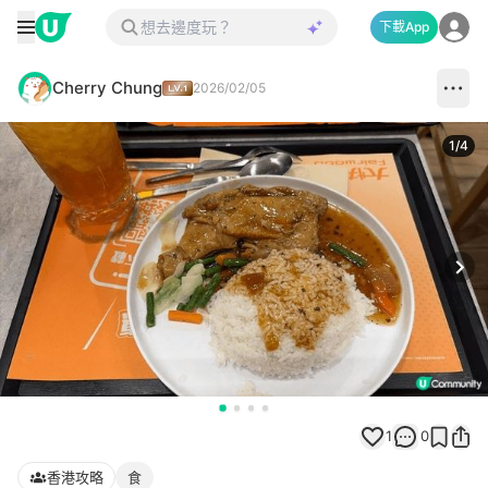
下載App
Cherry Chung
2026/02/05
1
/
4
Next
1
0
香港攻略
食