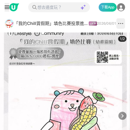
下載App
「我的Chill賞假期」填色比賽投票進行中✅
2026/06/01
1
/
2
Next