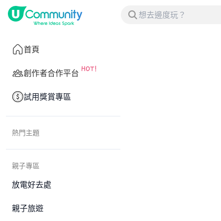
首頁
創作者合作平台
試用獎賞專區
熱門主題
親子專區
放電好去處
親子旅遊