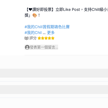
【❤️讚好即投票】立即Like Post，支持Chil
獎」🎨！
#我的Chill賞假期填色比賽
#我的Chil
...
更多
評分
發表第一個留言...