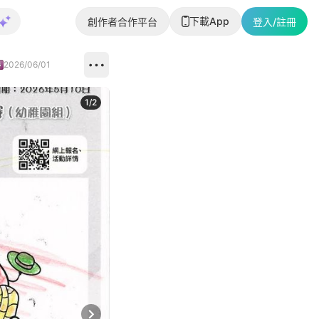
下載App
創作者合作平台
登入/註冊
2026/06/01
1
/
2
即睇更多社