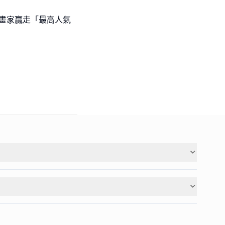
l級小畫家贏走「最高人氣