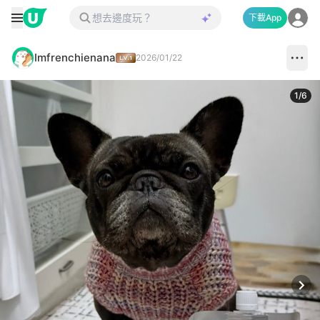
下載App
Imfrenchienana
2026/01/22
1
/
6
Next