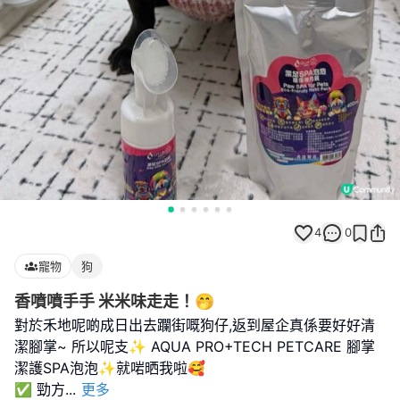
4
0
寵物
狗
香噴噴手手 米米味走走！🤭
對於禾地呢啲成日出去躝街嘅狗仔,返到屋企真係要好好清
潔腳掌~ 所以呢支✨ AQUA PRO+TECH PETCARE 腳掌
潔護SPA泡泡✨就啱晒我啦🥰
✅ 勁方
...
更多