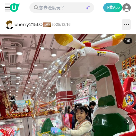
下載App
cherry215LO
2025/12/16
1
/
9
Next