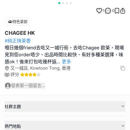
1
0
特色茶飲
CHAGEE HK
#純正抹茶香
嗰日幾個friend去咗又一城行街，去咗Chagee 飲茶，現場
見到佢order唔少、出品時間比較快、有好多種茶選擇，味
道ok！後來打包咗幾杯返
...
更多
又一城店, Kowloon Tong, 香港
評分
發表第一個留言...
社群主題
熱門地點