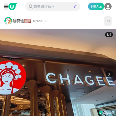
下載App
蔡赫瑜
2026/01/21
1
/
4
Next