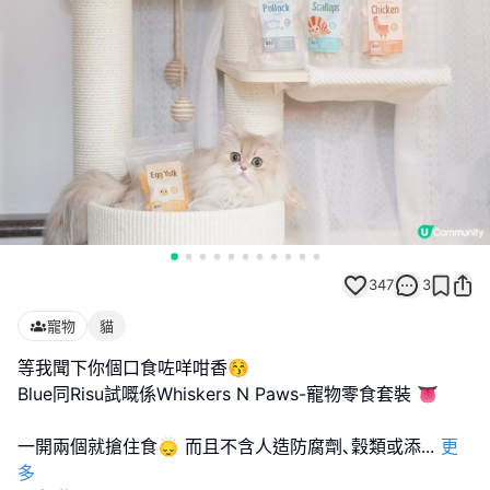
347
3
寵物
貓
等我聞下你個口食咗咩咁香😚
Blue同Risu試嘅係Whiskers N Paws-寵物零食套裝 👅
一開兩個就搶住食🙂‍↕️ 而且不含人造防腐劑､穀類或添
...
更
多