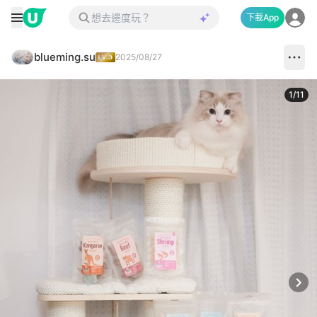
下載App
blueming.su
2025/08/27
1
/
11
Next